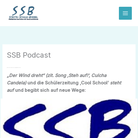
Zum
Inhalt
springen
SSB Podcast
Die Soeste-Schule-Barßel geht online mit ihrem eigenen Podcast
„Der Wind dreht“ (zit. Song ‚Steh auf!‘, Culcha
Candela)
und die Schülerzeitung ‚Cool School‘
steht
auf
und begibt sich auf neue Wege: